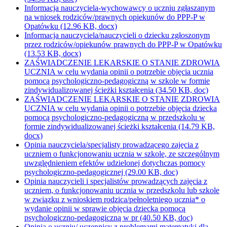
Informacja nauczyciela-wychowawcy o uczniu zgłaszanym
na wniosek rodziców/prawnych opiekunów do PPP-P w
Opatówku
(12.96 KB, docx)
Informacja nauczyciela/nauczycieli o dziecku zgłoszonym
przez rodziców/opiekunów prawnych do PPP-P w Opatówku
(13.53 KB, docx)
ZAŚWIADCZENIE LEKARSKIE O STANIE ZDROWIA
UCZNIA w celu wydania opinii o potrzebie objęcia ucznia
pomocą psychologiczno-pedagogiczną w szkole w formie
zindywidualizowanej ścieżki kształcenia
(34.50 KB, doc)
ZAŚWIADCZENIE LEKARSKIE O STANIE ZDROWIA
UCZNIA w celu wydania opinii o potrzebie objęcia dziecka
pomocą psychologiczno-pedagogiczną w przedszkolu w
formie zindywidualizowanej ścieżki kształcenia
(14.79 KB,
docx)
Opinia nauczyciela/specjalisty prowadzącego zajęcia z
uczniem o funkcjonowaniu ucznia w szkole, ze szczególnym
uwzględnieniem efektów udzielonej dotychczas pomocy
psychologiczno-pedagogicznej
(29.00 KB, doc)
Opinia nauczycieli i specjalistów prowadzących zajęcia z
uczniem, o funkcjonowaniu ucznia w przedszkolu lub szkole
w związku z wnioskiem rodzica/pełnoletniego ucznia* o
wydanie opinii w sprawie objęcia dziecka pomocą
psychologiczno-pedagogiczną w pr
(40.50 KB, doc)
Opinia o uczniu/ uczennicy z problemami matematyki dla