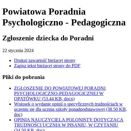
Powiatowa Poradnia
Psychologiczno - Pedagogiczna
Zgłoszenie dziecka do Poradni
22
stycznia
2024
Drukuj zawartość bieżącej strony
Zapisz tekst bieżącej strony do PDF
Pliki do pobrania
ZGŁOSZENIE DO POWIATOWEJ PORADNI
PSYCHOLOGICZNO-PEDAGOGICZNEJ W
OPATÓWKU
(53.44 KB, docx)
Wniosek o wydanie opinii o specyficznych trudnościach w
uczeniu się dla ucznia szkoły ponadpodstawowej
(38.50 KB,
doc)
OPINIA NAUCZYCIELA POLONISTY DOTYCZĄCA
TRUDNOŚCI UCZNIA W PISANIU, W CZYTANIU
(34.50 KB, doc)